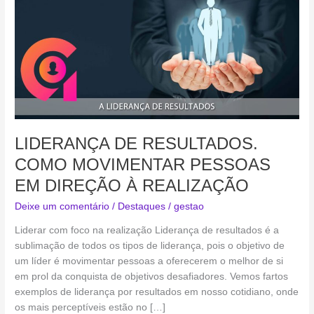
COMO
MOVIMENTAR
PESSOAS
EM
DIREÇÃO
À
REALIZAÇÃO
LIDERANÇA DE RESULTADOS.
COMO MOVIMENTAR PESSOAS
EM DIREÇÃO À REALIZAÇÃO
Deixe um comentário
/
Destaques
/
gestao
Liderar com foco na realização Liderança de resultados é a
sublimação de todos os tipos de liderança, pois o objetivo de
um líder é movimentar pessoas a oferecerem o melhor de si
em prol da conquista de objetivos desafiadores. Vemos fartos
exemplos de liderança por resultados em nosso cotidiano, onde
os mais perceptíveis estão no […]